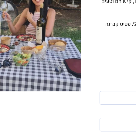
 , קיש חם וטעים
ו2 בקבוקי יין לבן צעיר לבחירתם ויין אדום קברנה סובניון 2013/ פטיט קברנה