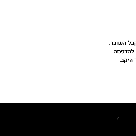
בל השובר.
 להדפסה.
היקב.