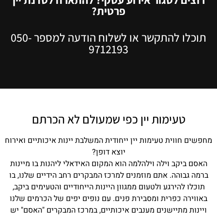
רוצים לסגור אירוע עסקי? להתארח לסדנת יין
פרטית?
תוכלו להתקשר או לשלוח הודעה למספר 050-
9712193
טעימות יין כפי שמעולם לא הכרתם
מחפשים חווית טעימות יין ייחודית המשלבת יינות איכותיים ואירוח
יוצא דופן?
האסם ביקב וילה וילהלמה הוא המקום האידאלי ליהנות בו מיינות
ברמה גבוהה. אתם מוזמנים למרכז המבקרים רחב הידיים שלנו, בו
תוכלו להירגע ולטעום ממגוון היינות הייחודיים והטעימים ביקב,
באווירה כפרית ומסבירת פנים. עם נופים יפים של הכרמים שלנו
ויינות מתיישנים מענבים איכותיים, במרכז המבקרים "האסם" יש