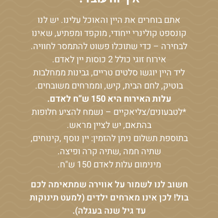
אתם בוחרים את היין והאוכל עלינו. יש לנו
קונספט קולינרי ייחודי, מוקפד ומפתיע, שאינו
לבחירה – כדי שתוכלו פשוט להתמסר לחוויה.
אירוח זוגי כולל 2 כוסות יין לאדם.
ליד היין יוגשו סלטים טריים, גבינות ממחלבות
בוטיק, לחם הבית, קיש, וממרחים משובחים.
עלות האירוח היא 150 ש”ח לאדם.
*לטבעונים/צליאקיים – נשמח להציע חלופות
בהתאם, יש לציין מראש.
בתוספת תשלום ניתן להזמין: יין נוסף ,קינוחים,
שתיה חמה ,שתיה קרה ופיצה.
מינימום עלות לאדם 150 ש"ח.
חשוב לנו לשמור על אווירה שמתאימה לכם
בול! לכן אינו מארחים ילדים (למעט תינוקות
עד גיל שנה בעגלה).