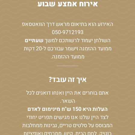
אירוח אמצע שבוע
האירוע הוא בתיאום מראש דרך הוואטסאפ
050-9712193
השולחן יעמוד לרשותכם למשך
שעתיים
ממועד ההזמנה וישמר עבורכם ל-20 דקות
ממועד ההזמנה.
איך זה עובד?
אתם בוחרים את היין ואנחו דואגים לכל
השאר.
העלות היא 150 ש"ח מינימום לאדם
לצד היין שלנו אנו מגישים תפריט יחודי
המבוסס על סלטים טריים, גבינות ממחלבות
בוטיק, לחם הבית, קיש, ממרחים ואופציות