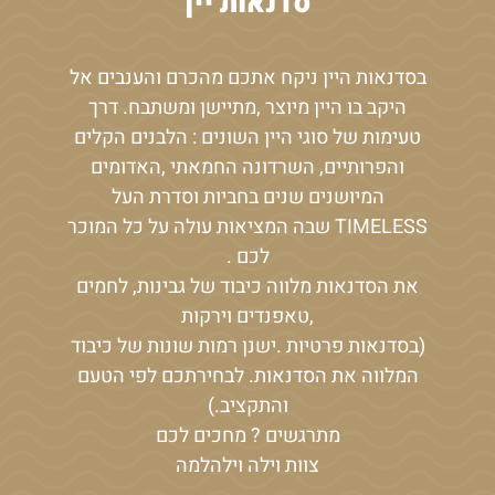
סדנאות יין
בסדנאות היין ניקח אתכם מהכרם והענבים אל
היקב בו היין מיוצר ,מתיישן ומשתבח. דרך
טעימות של סוגי היין השונים : הלבנים הקלים
והפרותיים, השרדונה החמאתי ,האדומים
המיושנים שנים בחביות וסדרת העל
TIMELESS שבה המציאות עולה על כל המוכר
לכם .
את הסדנאות מלווה כיבוד של גבינות, לחמים
,טאפנדים וירקות
(בסדנאות פרטיות .ישנן רמות שונות של כיבוד
המלווה את הסדנאות. לבחירתכם לפי הטעם
והתקציב.)
מתרגשים ? מחכים לכם
צוות וילה וילהלמה