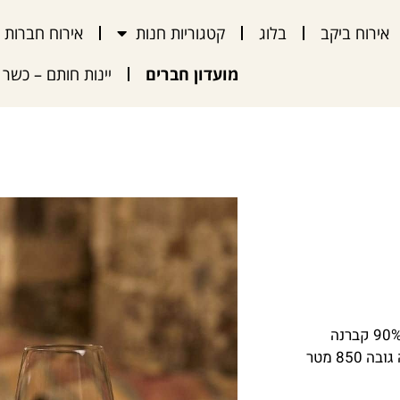
אירוח ביקב
בלוג
קטגוריות חנות
אירוח חברות
מועדון חברים
יינות חותם – כשר
יין אדום יבש , 88 חודשים בחביות ישנות והתיישנות בבקבוק. 90% קברנה
סובניון אדמת בזלת 10% פטיט וורדו אדמת בזלת. כרם בן זמרה גובה 850 מטר