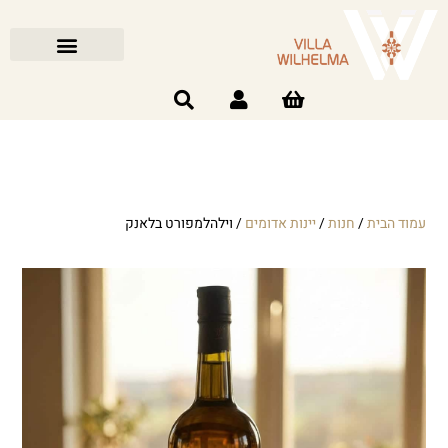
סדנאות יין
יינות חותם – כשר
אירוח ביקב
קטגוריות חנות
הסיפור שלנו
אירוח חברות
מועדון חברים
עמוד הבית
/
חנות
/
יינות אדומים
/ וילהלמפורט בלאנק