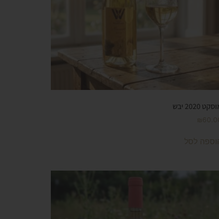
סקט 2020 יבש
₪
60.0
וספה לסל